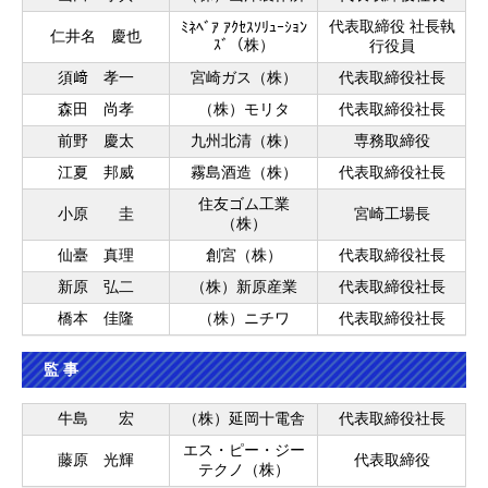
代表取締役 社長執
ﾐﾈﾍﾞｱ ｱｸｾｽｿﾘｭｰｼｮﾝ
仁井名 慶也
ｽﾞ（株）
行役員
須﨑 孝一
宮崎ガス（株）
代表取締役社長
森田 尚孝
（株）モリタ
代表取締役社長
前野 慶太
九州北清（株）
専務取締役
江夏 邦威
霧島酒造（株）
代表取締役社長
住友ゴム工業
小原 圭
宮崎工場長
（株）
仙臺 真理
創宮（株）
代表取締役社長
新原 弘二
（株）新原産業
代表取締役社長
橋本 佳隆
（株）ニチワ
代表取締役社長
監 事
牛島 宏
（株）延岡十電舎
代表取締役社長
エス・ピー・ジー
藤原 光輝
代表取締役
テクノ（株）