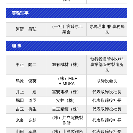
専務理事
（一社）宮崎県工
専務理事 兼 事務局
河野 昌弘
業会
長
理 事
執行役員管材ｼｽﾃﾑ
甲正 健二
旭有機材（株）
事業部管材製造所
長
（株）MEF
島原 俊英
取締役会長
HIMUKA
井上 透
宮安電機（株）
代表取締役社長
堀田 道臣
安井（株）
代表取締役社長
吉玉 典生
吉玉精鍍（株）
代表取締役社長
（株）共立電機製
米良 充朝
代表取締役社長
作所
山田 孝典
（株）山洋製作所
代表取締役社長