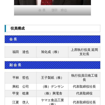
会 長 福田 達也
役員構成
会 長
上席執行役員 延岡
福田 達也
旭化成（株）
支社長
副 会 長
執行役員日南工場
平林 哲也
王子製紙（株）
長
興梠 公司
（株）デンサン
代表取締役社長
甲斐 稔康
（株）興電舎
代表取締役
ヤマエ食品工業
江夏 啓人
代表取締役社長
（株）