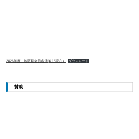
2026年度 地区別会員名簿(6.15現在）
ダウンロード
賛助