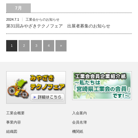
7月
2024.7.1
工業会からのお知らせ
第31回みやざきテクノフェア 出展者募集のお知らせ
1
2
3
4
»
工業会概要
入会案内
事業内容
会員名簿
組織図
機関紙