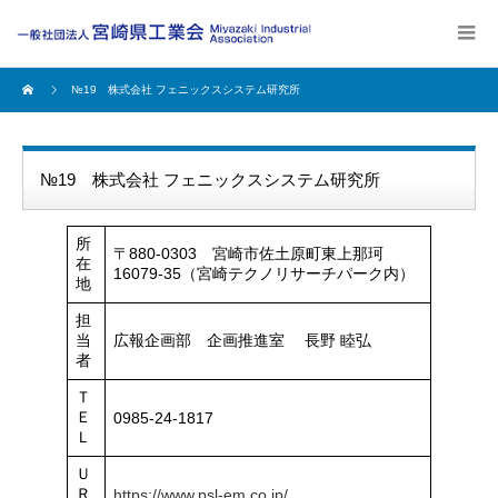
№19 株式会社 フェニックスシステム研究所
№19 株式会社 フェニックスシステム研究所
所
〒880-0303 宮崎市佐土原町東上那珂
在
16079-35（宮崎テクノリサーチパーク内）
地
担
当
広報企画部 企画推進室 長野 睦弘
者
Ｔ
Ｅ
0985-24-1817
Ｌ
Ｕ
Ｒ
https://www.psl-em.co.jp/