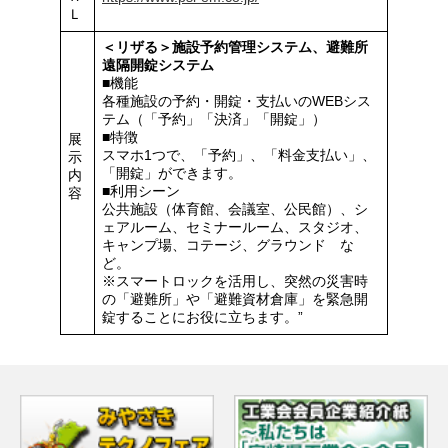
Ｌ
＜リザる＞施設予約管理システム、避難所
遠隔開錠システム
■機能
各種施設の予約・開錠・支払いのWEBシス
テム（「予約」「決済」「開錠」）
■特徴
展
スマホ1つで、「予約」、「料金支払い」、
示
「開錠」ができます。
内
■利用シーン
容
公共施設（体育館、会議室、公民館）、シ
ェアルーム、セミナールーム、スタジオ、
キャンプ場、コテージ、グラウンド な
ど。
※スマートロックを活用し、突然の災害時
の「避難所」や「避難資材倉庫」を緊急開
錠することにお役に立ちます。”