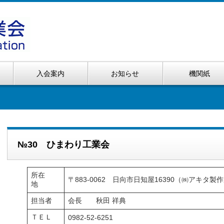
入会案内
お知らせ
機関紙
№30 ひまわり工業会
所在
〒883-0062 日向市日知屋16390（㈱アキタ製
地
担当者
会長 秋田 祥典
ＴＥＬ
0982-52-6251