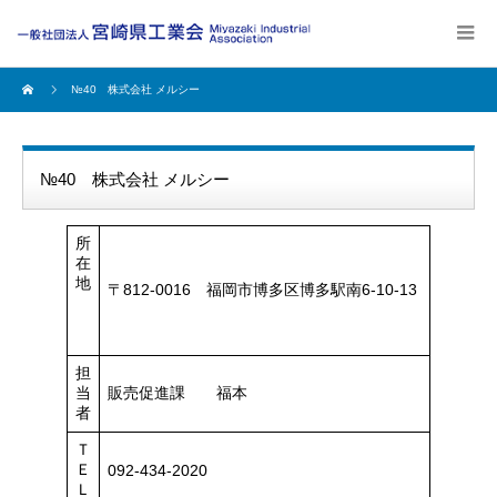
№40 株式会社 メルシー
№40 株式会社 メルシー
所
在
地
〒812-0016 福岡市博多区博多駅南6-10-13
担
当
販売促進課 福本
者
Ｔ
Ｅ
092-434-2020
Ｌ