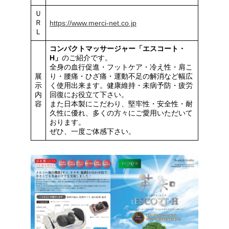
Ｕ
Ｒ
https://www.merci-net.co.jp
Ｌ
コンパクトマッサージャー「エスコート・
H」
のご紹介です。
全身の血行促進・フットケア・冷え性・肩こ
展
り・腰痛・ひざ痛・運動不足の解消など幅広
示
く使用出来ます。健康維持・未病予防・疲労
内
回復にお役立て下さい。
容
また日本製にこだわり、堅牢性・安全性・耐
久性に優れ、多くの方々にご愛用いただいて
おります。
ぜひ、一度ご体感下さい。