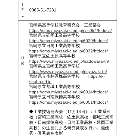
Ｔ
Ｅ
0985-51-7231
Ｌ
宮崎県高等学校教育研究会 工業部会
https://cms.miyazaki-c.ed.jp/ssc054/htdocs/
宮崎県立延岡工業高等学校
https://cms.miyazaki-c.ed.jp/6029/htdocs/
宮崎県立日向工業高等学校
https://cms.miyazaki-c.ed.jp/6032/htdocs/
宮崎県立佐土原高等学校
Ｕ
https://www.miyazaki-c.ed.jp/sadowara-th/
Ｒ
宮崎県立宮崎工業高等学校
Ｌ
https://www.miyazaki-c.ed.jp/miyazaki-th/
宮崎県立小林秀峰高等学校
https://k-
shuho.ed.jp
宮崎県立都城工業高等学校
https://cms.miyazaki-c.ed.jp/6014/htdocs/
宮崎県立日南振徳高等学校
https://cms.miyazaki-c.ed.jp/6051/htdocs/
◆工業技術発表会（11月14日）：工業系６
校（宮崎工業高校・佐土原高校・都城工業高
校・日南振徳高校・日向工業高校・延岡工業
高校）の生徒による研究発表を行い、最優
秀・優秀表を表彰