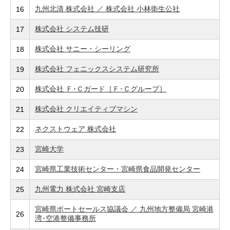
九州北清 株式会社 ／ 株式会社 小林衛生公社
16
株式会社 システム技研
17
株式会社 サニー・シーリング
18
株式会社 フェニックスシステム研究所
19
株式会社 Ｆ･Ｃガード［Ｆ･Ｃグループ］
20
株式会社 クリエイティブマシン
21
ネクストウェア 株式会社
22
宮崎大学
23
宮崎県工業技術センター・宮崎県食品開発センター
24
九州電力 株式会社 宮崎支店
25
宮崎県ポートセールス協議会 ／ 九州地方整備局 宮崎港
26
湾･空港整備事務所