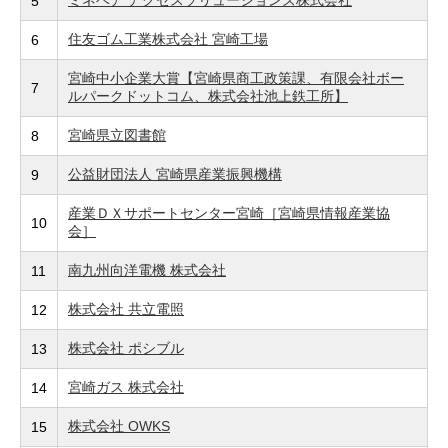
5
住友ゴム工業株式会社 宮崎工場
6
宮崎中小企業大賞【宮崎県商工政策課、有限会社ボー
7
ルパークドットコム、株式会社池上鉄工所】
宮崎県立図書館
8
公益財団法人 宮崎県産業振興機構
9
産業ＤＸサポートセンター宮崎［宮崎県情報産業協
10
会］
南九州向洋電機 株式会社
11
株式会社 共立電照
12
株式会社 ポシブル
13
宮崎ガス 株式会社
14
株式会社 OWKS
15