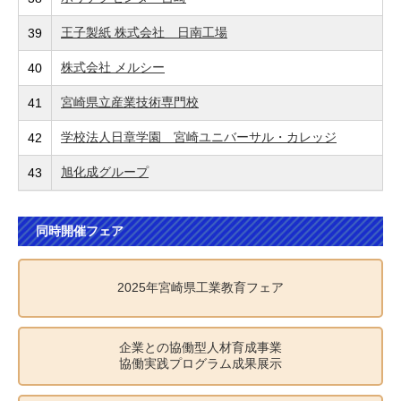
王子製紙 株式会社 日南工場
39
株式会社 メルシー
40
宮崎県立産業技術専門校
41
学校法人日章学園 宮崎ユニバーサル・カレッジ
42
旭化成グループ
43
同時開催フェア
2025年宮崎県工業教育フェア
企業との協働型人材育成事業
協働実践プログラム成果展示